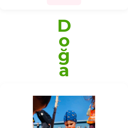
D
o
ğ
a