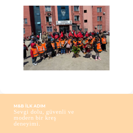
M&B İLK ADIM
Sevgi dolu, güvenli ve
modern bir kreş
deneyimi.