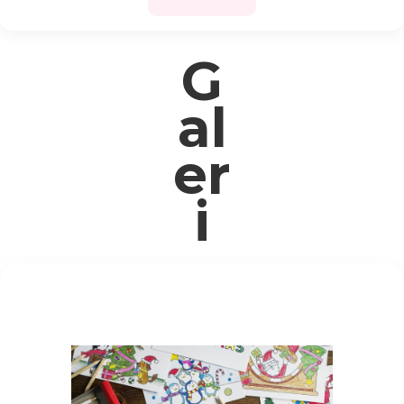
G
al
er
i