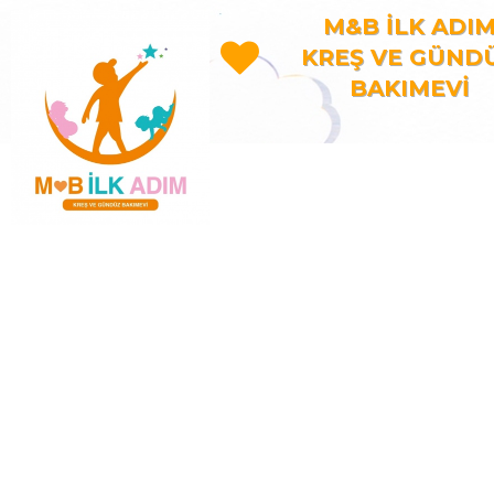
M&B İLK ADI

KREŞ VE GÜND
BAKIMEVİ