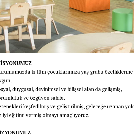
İSYONUMUZ
urumumuzda ki tüm çocuklarımıza yaş grubu özelliklerine
ygun,
osyal, duygusal, devinimsel ve bilişsel alan da gelişmiş,
orumluluk ve özgüven sahibi,
etenekleri keşfedilmiş ve geliştirilmiş, geleceğe uzanan yol
n iyi eğitimi vermiş olmayı amaçlıyoruz.
İZYONUMUZ