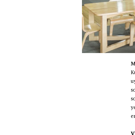
M
K
u
s
s
y
e
V