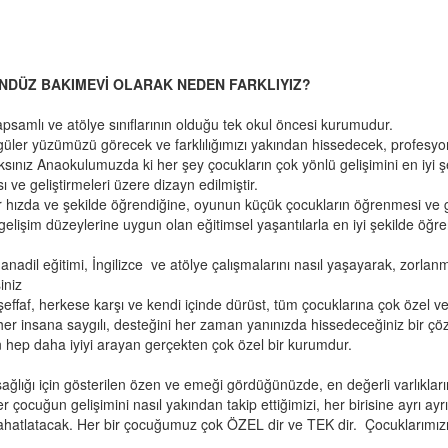
ÜNDÜZ BAKIMEVİ OLARAK NEDEN FARKLIYIZ?
amlı ve atölye sınıflarının olduğu tek okul öncesi kurumudur.
ler yüzümüzü görecek ve farklılığımızı yakından hissedecek, profesyonel
ksınız Anaokulumuzda ki her şey çocukların çok yönlü gelişimini en iyi 
 ve geliştirmeleri üzere dizayn edilmiştir.
r hızda ve şekilde öğrendiğine, oyunun küçük çocukların öğrenmesi ve
elişim düzeylerine uygun olan eğitimsel yaşantılarla en iyi şekilde öğre
nadil eğitimi, İngilizce ve atölye çalışmalarını nasıl yaşayarak, zorla
iniz
faf, herkese karşı ve kendi içinde dürüst, tüm çocuklarına çok özel ve 
 her insana saygılı, desteğini her zaman yanınızda hissedeceğiniz bir ç
hep daha iyiyi arayan gerçekten çok özel bir kurumdur.
sağlığı için gösterilen özen ve emeği gördüğünüzde, en değerli varlıklar
çocuğun gelişimini nasıl yakından takip ettiğimizi, her birisine ayrı ayrı
rahatlatacak. Her bir çocuğumuz çok ÖZEL dir ve TEK dir. Çocuklarımız