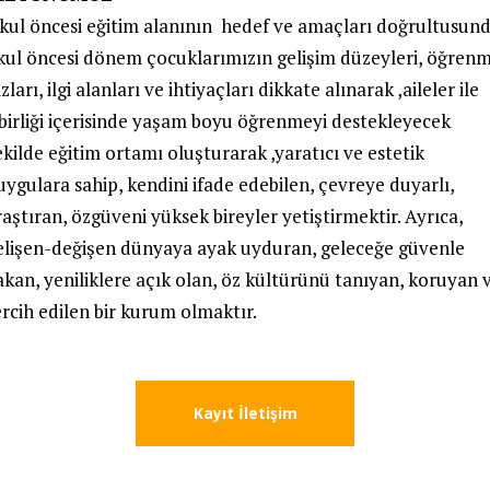
kul öncesi eğitim alanının hedef ve amaçları doğrultusun
kul öncesi dönem çocuklarımızın gelişim düzeyleri, öğren
zları, ilgi alanları ve ihtiyaçları dikkate alınarak ,aileler ile
şbirliği içerisinde yaşam boyu öğrenmeyi destekleyecek
ekilde eğitim ortamı oluşturarak ,yaratıcı ve estetik
uygulara sahip, kendini ifade edebilen, çevreye duyarlı,
raştıran, özgüveni yüksek bireyler yetiştirmektir. Ayrıca,
elişen-değişen dünyaya ayak uyduran, geleceğe güvenle
akan, yeniliklere açık olan, öz kültürünü tanıyan, koruyan 
ercih edilen bir kurum olmaktır.
Kayıt İletişim