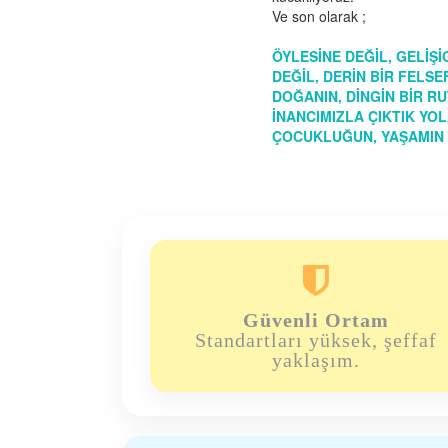
Ve son olarak ;
ÖYLESİNE DEĞİL, GELİ
DEĞİL, DERİN BİR FELS
DOĞANIN, DİNGİN BİR R
İNANCIMIZLA ÇIKTIK YOLA.
ÇOCUKLUĞUN, YAŞAMIN 

Güvenli Ortam
Standartları yüksek, şeffaf
yaklaşım.