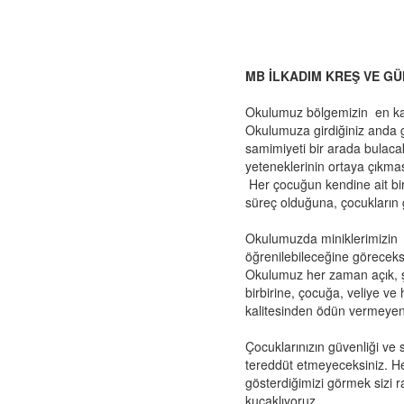
MB İLKADIM KREŞ VE G
Okulumuz bölgemizin en kaps
Okulumuza girdiğiniz anda gü
samimiyeti bir arada bulaca
yeteneklerinin ortaya çıkması
Her çocuğun kendine ait bi
süreç olduğuna, çocukların g
Okulumuzda miniklerimizin a
öğrenilebileceğine göreceks
Okulumuz her zaman açık, şef
birbirine, çocuğa, veliye ve
kalitesinden ödün vermeyen 
Çocuklarınızın güvenliği ve 
tereddüt etmeyeceksiniz. Her 
gösterdiğimizi görmek sizi 
kucaklıyoruz.