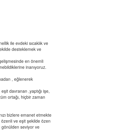
lik ile evdeki sıcaklık ve
şekilde desteklemek ve
 gelişmesinde en önemli
nebildiklerine inanıyoruz.
nmadan , eğlenerek
eşit davranan ,yaptığı işe,
özüm ortağı, hiçbir zaman
ınızı bizlere emanet etmekte
 özenli ve eşit şekilde özen
ı gönülden seviyor ve