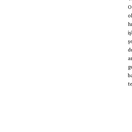
O
o
hı
i
ş
d
a
g
b
t