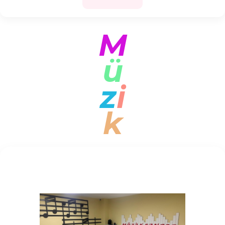
M
ü
z
i
k